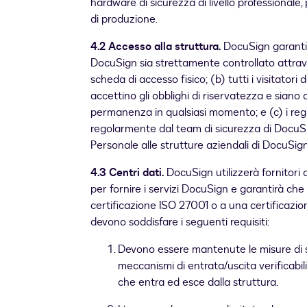
hardware di sicurezza di livello professionale
di produzione.
4.2 Accesso alla struttura.
DocuSign garantirà
DocuSign sia strettamente controllato attrave
scheda di accesso fisico; (b) tutti i visitatori d
accettino gli obblighi di riservatezza e sian
permanenza in qualsiasi momento; e (c) i regis
regolarmente dal team di sicurezza di DocuSi
Personale alle strutture aziendali di DocuSign
4.3 Centri dati.
DocuSign utilizzerà fornitori di
per fornire i servizi DocuSign e garantirà che t
certificazione ISO 27001 o a una certificazion
devono soddisfare i seguenti requisiti:
Devono essere mantenute le misure di sic
meccanismi di entrata/uscita verificabili 
che entra ed esce dalla struttura.