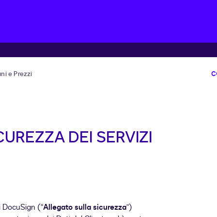
ani e Prezzi
C
UREZZA DEI SERVIZI
zi DocuSign (“
Allegato sulla sicurezza
”)