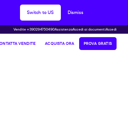
Switch to US
Dismiss
Vendite +390294750490
Assistenza
Accedi ai documenti
Accedi
ONTATTA VENDITE
ACQUISTA ORA
PROVA GRATIS