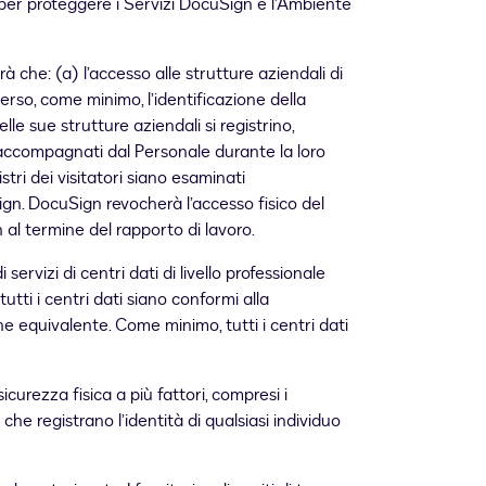
, per proteggere i Servizi DocuSign e l’Ambiente
 che: (a) l’accesso alle strutture aziendali di
rso, come minimo, l’identificazione della
elle sue strutture aziendali si registrino,
o accompagnati dal Personale durante la loro
tri dei visitatori siano esaminati
gn. DocuSign revocherà l’accesso fisico del
 al termine del rapporto di lavoro.
 servizi di centri dati di livello professionale
utti i centri dati siano conformi alla
e equivalente. Come minimo, tutti i centri dati
urezza fisica a più fattori, compresi i
che registrano l’identità di qualsiasi individuo