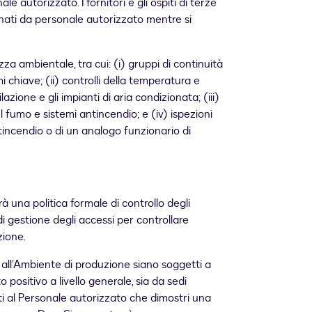
e autorizzato. I fornitori e gli ospiti di terze
ti da personale autorizzato mentre si
zza ambientale, tra cui: (i) gruppi di continuità
i chiave; (ii) controlli della temperatura e
lazione e gli impianti di aria condizionata; (iii)
el fumo e sistemi antincendio; e (iv) ispezioni
incendio o di un analogo funzionario di
una politica formale di controllo degli
di gestione degli accessi per controllare
zione.
 all’Ambiente di produzione siano soggetti a
 positivo a livello generale, sia da sedi
ti al Personale autorizzato che dimostri una