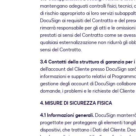
mantengano adeguati controlli fisici, tecnici, o
di rischio appropriato ai loro servizi subappal
DocuSign ai requisiti del Contratto e del pre
rimarrà responsabile per gli atti e le omissioni
prestati ai sensi del Contratto come se avesse
qualsiasi esternalizzazione non ridurrà gli obb
sensi del Contratto.
3.4 Contatti della struttura di garanzia per i 
dell’account del Cliente presso DocuSign sarà
informazioni e supporto relativi al Programma 
gestione degli account di DocuSign collaborer
domande, i problemi e le richieste del Cliente
4
.
MISURE DI SICUREZZA FISICA
4.1 Informazioni generali.
DocuSign manterrà 
progettate per proteggere gli elementi tangibili
dispositivi, che trattano i Dati del Cliente. Do