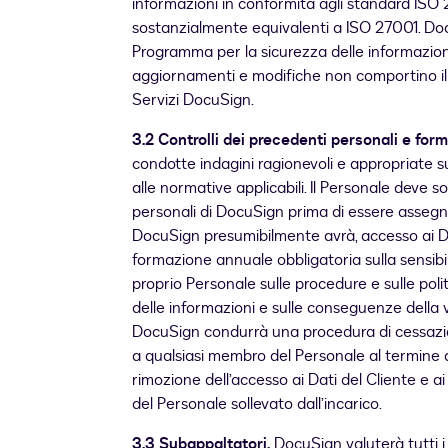
informazioni in conformità agli standard ISO 2
sostanzialmente equivalenti a ISO 27001. Doc
Programma per la sicurezza delle informazioni 
aggiornamenti e modifiche non comportino il
Servizi DocuSign.
3.2 Controlli dei precedenti personali e for
condotte indagini ragionevoli e appropriate su
alle normative applicabili. Il Personale deve so
personali di DocuSign prima di essere assegna
DocuSign presumibilmente avrà, accesso ai D
formazione annuale obbligatoria sulla sensibil
proprio Personale sulle procedure e sulle poli
delle informazioni e sulle conseguenze della vi
DocuSign condurrà una procedura di cessazione
a qualsiasi membro del Personale al termine d
rimozione dell’accesso ai Dati del Cliente e ai
del Personale sollevato dall’incarico.
3.3 Subappaltatori.
DocuSign valuterà tutti i