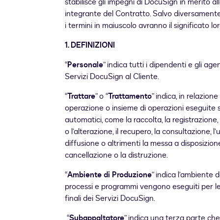
stabilisce gli impegni di DocuSign in merito al
integrante del Contratto. Salvo diversamente 
i termini in maiuscolo avranno il significato lo
1
.
DEFINIZIONI
“
Personale
” indica tutti i dipendenti e gli a
Servizi DocuSign al Cliente.
“
Trattare
” o “
Trattamento
” indica, in relazion
operazione o insieme di operazioni eseguite s
automatici, come la raccolta, la registrazione,
o l’alterazione, il recupero, la consultazione, l
diffusione o altrimenti la messa a disposizione
cancellazione o la distruzione.
“
Ambiente di Produzione
” indica l’ambiente 
processi e programmi vengono eseguiti per le 
finali dei Servizi DocuSign.
“
Subappaltatore
” indica una terza parte ch