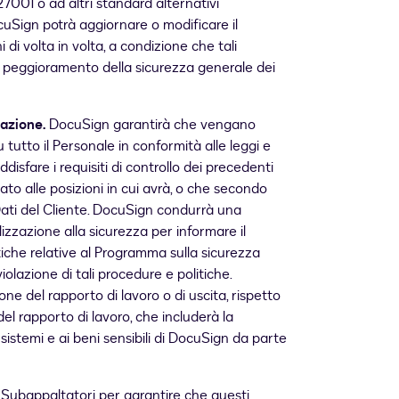
7001 o ad altri standard alternativi
uSign potrà aggiornare o modificare il
di volta in volta, a condizione che tali
 peggioramento della sicurezza generale dei
mazione.
DocuSign garantirà che vengano
 tutto il Personale in conformità alle leggi e
ddisfare i requisiti di controllo dei precedenti
to alle posizioni in cui avrà, o che secondo
ati del Cliente. DocuSign condurrà una
izzazione alla sicurezza per informare il
tiche relative al Programma sulla sicurezza
olazione di tali procedure e politiche.
 del rapporto di lavoro o di uscita, rispetto
el rapporto di lavoro, che includerà la
 sistemi e ai beni sensibili di DocuSign da parte
 Subappaltatori per garantire che questi