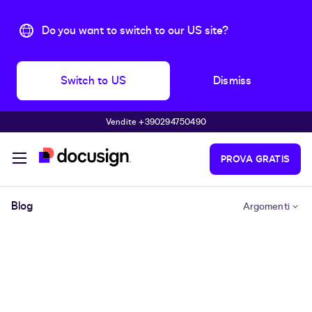
Do you want to switch to our US site?
Switch to US
Dismiss
Vendite +390294750490
Skip to main content
PROVA GRATIS
Blog
Argomenti