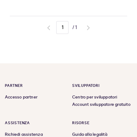
/
1
Go
Go
to
to
previous
next
page
page
PARTNER
SVILUPPATORI
Accesso partner
Centro per sviluppatori
Account sviluppatore gratuito
ASSISTENZA
RISORSE
Richiedi assistenza
Guida alla legalità