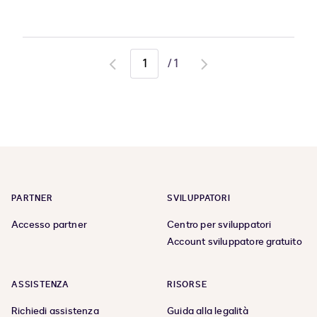
/
1
Go
Go
to
to
previous
next
page
page
PARTNER
SVILUPPATORI
Accesso partner
Centro per sviluppatori
Account sviluppatore gratuito
ASSISTENZA
RISORSE
Richiedi assistenza
Guida alla legalità