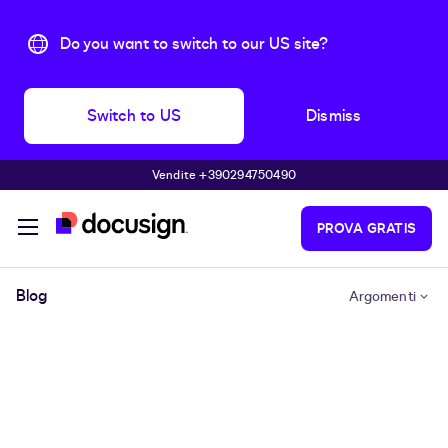
Do you want to switch to our US site?
Switch to US
Dismiss
Vendite +390294750490
Skip to main content
PROVA GRATIS
Blog
Argomenti