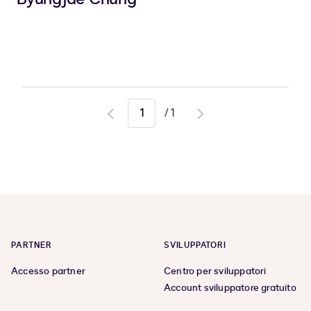
/
1
Go
Go
to
to
previous
next
page
page
PARTNER
SVILUPPATORI
Accesso partner
Centro per sviluppatori
Account sviluppatore gratuito