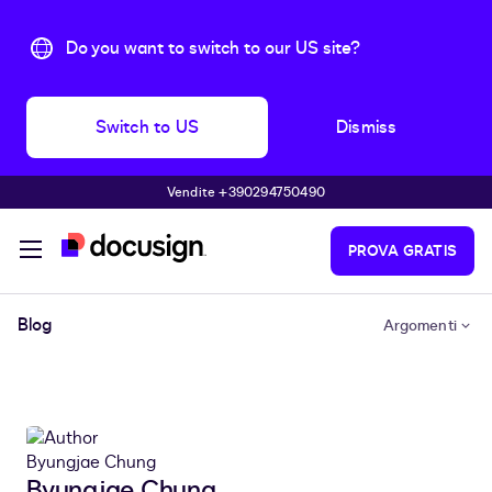
Do you want to switch to our US site?
Switch to US
Dismiss
Vendite +390294750490
Skip to main content
PROVA GRATIS
Blog
Argomenti
Byungjae Chung