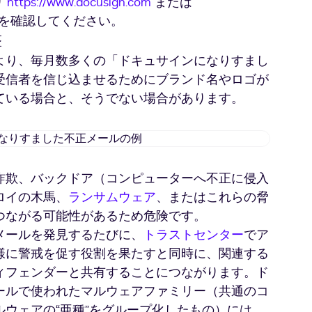
り
https://www.docusign.com
または
イ
で開く
ン
を確認してください。
に
撃
な
より、毎月数多くの「ドキュサインになりすまし
り
受信者を信じ込ませるためにブランド名やロゴが
す
ま
ている場合と、そうでない場合があります。
し
た
ド
フ
キ
ィ
ュ
ッ
詐欺、バックドア（コンピューターへ不正に侵入
サ
シ
ロイの木馬、
ランサムウェア
、またはこれらの脅
イ
ン
ン
つながる可能性があるため危険です。
グ
に
メールを発見するたびに、
サ
トラストセンター
でア
な
イ
様に警戒を促す役割を果たすと同時に、関連する
り
ト
ィフェンダーと共有することにつながります。ド
す
の
ールで使われたマルウェアファミリー（共通のコ
ま
例
し
ウェアの“亜種”をグループ化したもの）には、