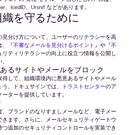
た
Stealer、IcedID、Ursnif などがあります。
不
組織を守るために
正
メ
ー
の見分け方について、ユーザーのリテラシーを高
ル
の
は、『
不審なメールを見分けるポイント
』や『
不
例
ュリティリテラシーの向上に役立つ情報を公開し
い。
のあるサイトやメールをブロック
取得して、組織環境内に悪意あるサイトやメール
ょう。ドキュサインでは、
トラストセンター
のア
ケーターを提供しています。
資
ば、ブランドのなりすましメールなど、電子メー
できます。さらに、メールセキュリティゲートウ
持つ追加のセキュリティコントロールを実装でき