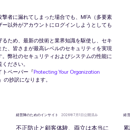
撃者に漏れてしまった場合でも、MFA（多要素
ザー以外がアカウントにログインしようとしても
守るため、最新の技術と業界知識を駆使し、セキ
また、皆さまが最高レベルのセキュリティを実現
す。弊社のセキュリティおよびシステムの性能に
覧ください。
イトペーパー『
Protecting Your Organization
』の抄訳になります。
経営陣のためのインサイト
2026年7月1日公開済み
経
不正防止と顧客体験、両立は本当に
累