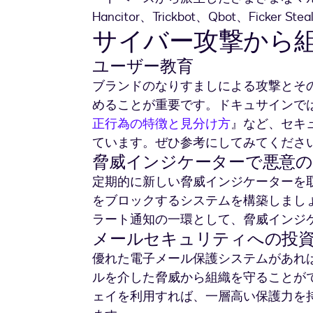
Hancitor、Trickbot、Qbot、Ficker 
サイバー攻撃から
ユーザー教育
ブランドのなりすましによる攻撃とそ
めることが重要です。ドキュサインで
正行為の特徴と見分け方
』など、セキ
ています。ぜひ参考にしてみてくださ
脅威インジケーターで悪意
定期的に新しい脅威インジケーターを
をブロックするシステムを構築しまし
ラート通知の一環として、脅威インジ
メールセキュリティへの投
優れた電子メール保護システムがあれ
ルを介した脅威から組織を守ることが
ェイを利用すれば、一層高い保護力を