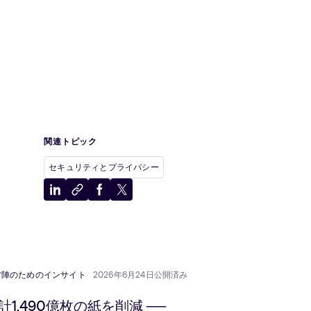
関連トピック
セキュリティとプライバシー
LinkedIn
ク
Facebook
X
に
リ
に
に
共
ッ
共
共
有
プ
有
有
ボ
ー
営陣のためのインサイト
2026年6月24日公開済み
ド
に
計1,490億枚の紙を削減 ──