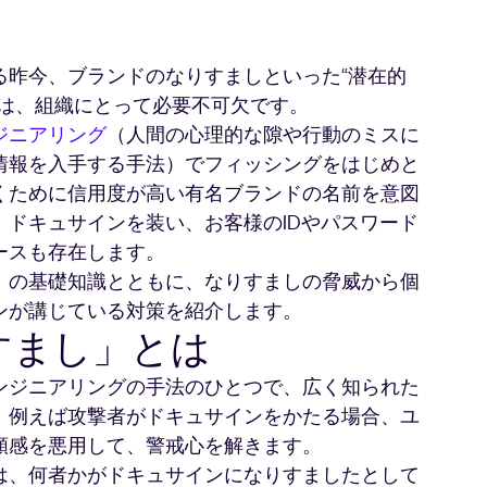
る昨今、ブランドのなりすましといった“潜在的
とは、組織にとって必要不可欠です。
ジニアリング
（人間の心理的な隙や行動のミスに
情報を入手する手法）でフィッシングをはじめと
くために信用度が高い有名ブランドの名前を意図
ドキュサインを装い、お客様のIDやパスワード
ースも存在します。
」の基礎知識とともに、なりすましの脅威から個
ンが講じている対策を紹介します。
すまし」とは
ンジニアリングの手法のひとつで、広く知られた
。例えば攻撃者がドキュサインをかたる場合、ユ
頼感を悪用して、警戒心を解きます。
は、何者かがドキュサインになりすましたとして