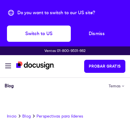
Do you want to switch to our US site?
Switch to US
Dismiss
Ventas 01-800-9531-662
Accede al contenido principal
PROBAR GRATIS
Blog
Temas
Inicio
Blog
Perspectivas para líderes