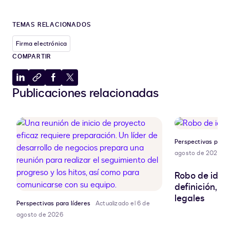
TEMAS RELACIONADOS
Firma electrónica
COMPARTIR
Compartir
Copiar
Compartir
Compartir
Publicaciones relacionadas
en
al
en
en
LinkedIn
portapapeles
Facebook
X
Perspectivas para 
agosto de 2026
Robo de ident
definición, r
legales
Perspectivas para líderes
Actualizado el 6 de
agosto de 2026