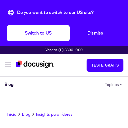
Do you want to switch to our US site?
Switch to US
Dismiss
Vendas (11) 3330-1000
Pular para o conteúdo principal
TESTE GRÁTIS
Blog
Tópicos
Início
Blog
Insights para líderes