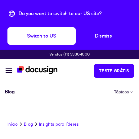
Do you want to switch to our US site?
Switch to US
Dismiss
Vendas (11) 3330-1000
Pular para o conteúdo principal
TESTE GRÁTIS
Blog
Tópicos
Início
Blog
Insights para líderes