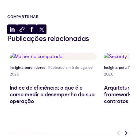
COMPARTILHAR
Compartilhar
Copiar
Compartilhar
Compartilhar
Publicações relacionadas
no
para
no
no
LinkedIn
a
Facebook
X
área
de
transferência
Insights para líderes
Publicado em 5 de ago. de
Insights para líder
2026
2026
Índice de eficiência: o que é e
Arquitetura d
como medir o desempenho da sua
frameworks e
operação
contratos
Previous
Next