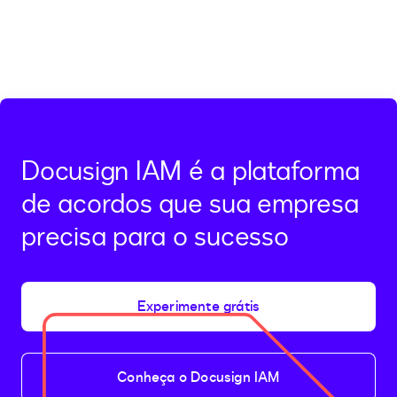
Docusign IAM é a plataforma
de acordos que sua empresa
precisa para o sucesso
Experimente grátis
Conheça o Docusign IAM