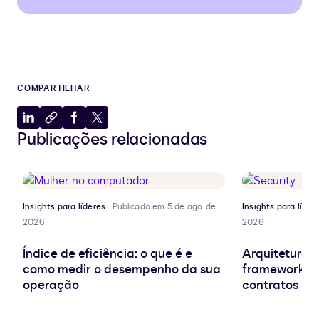
COMPARTILHAR
Compartilhar
Copiar
Compartilhar
Compartilhar
Publicações relacionadas
no
para
no
no
LinkedIn
a
Facebook
X
área
de
transferência
Insights para líderes
Publicado em 5 de ago. de
Insights para líder
2026
2026
Índice de eficiência: o que é e
Arquitetura d
como medir o desempenho da sua
frameworks e
operação
contratos