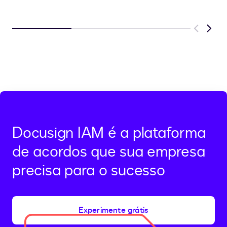
Previous
Next
Docusign IAM é a plataforma
de acordos que sua empresa
precisa para o sucesso
Experimente grátis