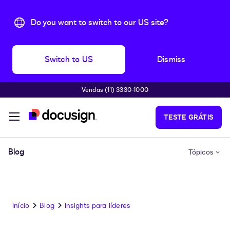
Do you want to switch to our US site?
Switch to US
Dismiss
Vendas (11) 3330-1000
Pular para o conteúdo principal
TESTE GRÁTIS
Blog
Tópicos
Início
Blog
Insights para líderes