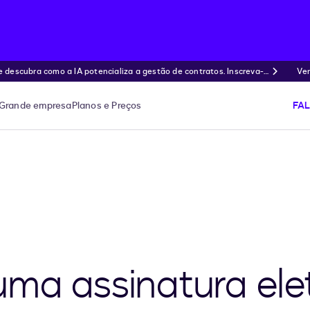
ubra como a IA potencializa a gestão de contratos. Inscreva-s
Ven
Grande empresa
Planos e Preços
FA
ma assinatura ele