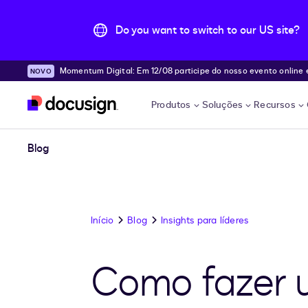
Do you want to switch to our US site?
Momentum Digital: Em 12/08 participe do nosso evento online e desc
Pular para o conteúdo principal
e!
Produtos
Soluções
Recursos
Blog
Início
Blog
Insights para líderes
Como fazer u