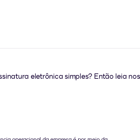
inatura eletrônica simples? Então leia no
ncia operacional da empresa é por meio da