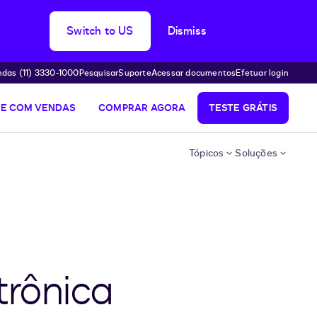
Switch to US
Dismiss
das (11) 3330-1000
Pesquisar
Suporte
Acessar documentos
Efetuar login
LE COM VENDAS
COMPRAR AGORA
TESTE GRÁTIS
Tópicos
Soluções
trônica