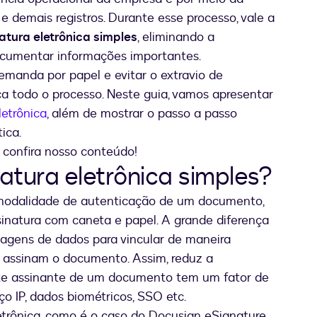
e demais registros. Durante esse processo, vale a
atura eletrônica simples
, eliminando a
documentar informações importantes.
manda por papel e evitar o extravio de
ca todo o processo. Neste guia, vamos apresentar
letrônica
, além de mostrar o passo a passo
ica.
 confira nosso conteúdo!
natura eletrônica simples?
 modalidade de autenticação de um documento,
sinatura com caneta e papel. A grande diferença
sagens de dados para vincular de maneira
e assinam o documento. Assim, reduz a
rte assinante de um documento tem um fator de
ço IP, dados biométricos, SSO etc.
etrônica, como é o caso do Docusign eSignature,