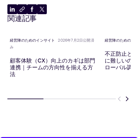
LinkedIn
ク
Facebook
X
関連記事
に
リ
に
に
共
ッ
共
共
有
プ
有
有
ボ
経営陣のためのインサイト
2026年7月2日公開済
経営陣のためのイ
ー
み
ド
不正防止と顧
に
顧客体験（CX）向上のカギは部門
に難しいのか？
コ
連携｜チームの方向性を揃える方
ローバル調査
ピ
法
ー
Previous
Next