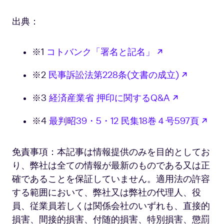
出典：
新しいタブで
※1
コトバンク「署名と記名」
新しいタ
※2
民事訴訟法第228条(文書の成立)
新しいタブ
※3
経済産業省 押印に関するQ&A
新
※4
最判昭39・5・12 民集18巻４号597頁
免責事項：本記事は情報提供のみを目的としてお
り、弊社は全ての情報が最新のものである又は正
確であることを保証していません。適用法の許容
する範囲において、弊社又は弊社の代理人、役
員、従業員若しくは関係会社のいずれも、直接的
損害、間接的損害、付随的損害、特別損害、懲罰