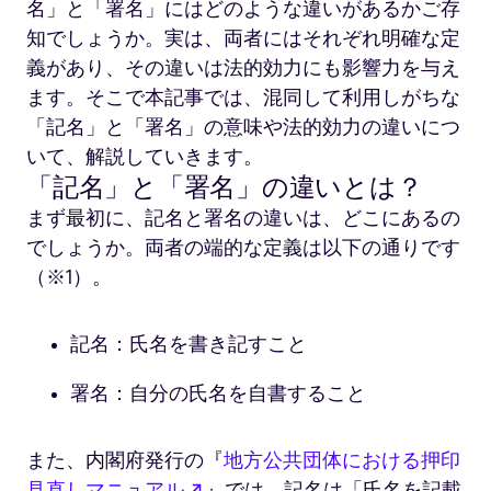
名」と「署名」にはどのような違いがあるかご存
知でしょうか。実は、両者にはそれぞれ明確な定
義があり、その違いは法的効力にも影響力を与え
ます。そこで本記事では、混同して利用しがちな
「記名」と「署名」の意味や法的効力の違いにつ
いて、解説していきます。
「記名」と「署名」の違いとは？
まず最初に、記名と署名の違いは、どこにあるの
でしょうか。両者の端的な定義は以下の通りです
（※1）。
記名：氏名を書き記すこと
署名：自分の氏名を自書すること
また、内閣府発行の『
地方公共団体における押印
新しいタブで開く
見直しマニュアル
』では、記名は「氏名を記載