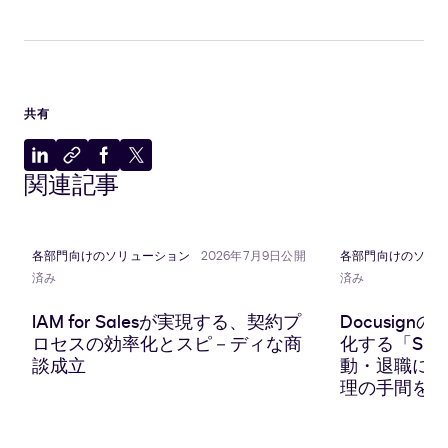
共有
LinkedIn
ク
Facebook
X
関連記事
に
リ
に
に
共
ッ
共
共
有
プ
有
有
ボ
各部門向けのソリューション
2026年7月9日公開
各部門向けのソリ
ー
済み
済み
ド
に
IAM for Salesが実現する、契約プ
Docusig
コ
ロセスの効率化とスピ－ディな商
化する「SC
ピ
談成立
動・退職にと
ー
理の手間をな