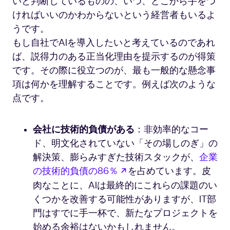
いと判断しているものの、いつ、どこから手をつ
ければいいのかわからないという経営者もいるよ
うです。
もし自社でAIを導入したいと考えているのであれ
ば、説得力のある正当化理由を提示するのが得策
です。その際に役立つのが、最も一般的な懸念事
項は何かを理解することです。例えば次のような
点です。
会社に技術的負債がある
：非効率的なコー
ド、明文化されていない「その場しのぎ」の
解決策、膨らみすぎた技術スタックが、
企業
新しいタブで開く
の技術的負債の86％
を占めています。皮
肉なことに、AIは最終的にこれらの課題のい
くつかを改善する可能性がありますが、IT部
門はすでに手一杯で、新たなプロジェクトを
始める余裕はないかもしれません。