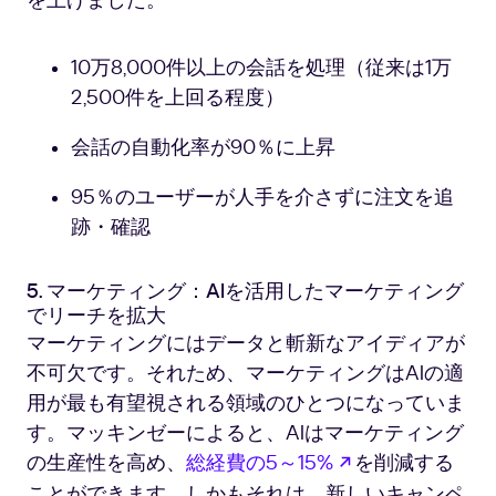
を上げました。
10万8,000件以上の会話を処理（従来は1万
2,500件を上回る程度）
会話の自動化率が90％に上昇
95％のユーザーが人手を介さずに注文を追
跡・確認
5. マーケティング：AIを活用したマーケティング
でリーチを拡大
マーケティングにはデータと斬新なアイディアが
不可欠です。それため、マーケティングはAIの適
用が最も有望視される領域のひとつになっていま
す。マッキンゼーによると、AIはマーケティング
新しいタブで開
の生産性を高め、
総経費の5～15%
を削減する
ことができます。しかもそれは、新しいキャンペ