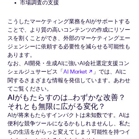
市場調査の支援
こうしたマーケティング業務をAIがサポートする
ことで、より質の高いコンテンツの作成にリソー
スを割くことができ、外部のマーケティングエー
ジェンシーに依頼する必要性を減らせる可能性も
あります。
なお、AI開発・生成AIに強いAI会社選定支援コン
新しいタブで開く
シェルジュサービス「
AI Market
」では、AIに
関するさまざまな情報を発信しています。あわせ
てご覧ください。
AIがもたらすのは...わずかな改善？
それとも無限に広がる変化？
AIが将来もたらすインパクトは未知数です。AIは
便利な競争ツールになるかもしれませんし、私た
ちの生活をがらっと変えてしまう可能性を持つイ