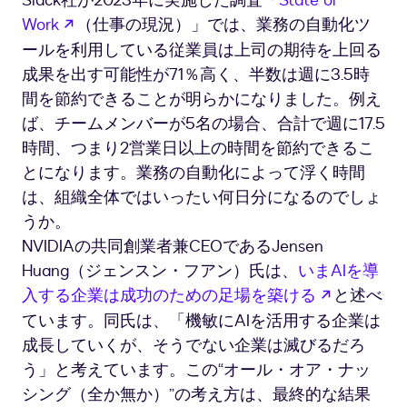
Slack社が2023年に実施した調査「
State of
新しいタブで開く
Work
（仕事の現況）」では、業務の自動化ツ
ールを利用している従業員は上司の期待を上回る
成果を出す可能性が71％高く、半数は週に3.5時
間を節約できることが明らかになりました。例え
ば、チームメンバーが5名の場合、合計で週に17.5
時間、つまり2営業日以上の時間を節約できるこ
とになります。業務の自動化によって浮く時間
は、組織全体ではいったい何日分になるのでしょ
うか。
NVIDIAの共同創業者兼CEOであるJensen
Huang（ジェンスン・フアン）氏は、
いまAIを導
新しいタ
入する企業は成功のための足場を築ける
と述べ
ています。同氏は、「機敏にAIを活用する企業は
成長していくが、そうでない企業は滅びるだろ
う」と考えています。この“オール・オア・ナッ
シング（全か無か）”の考え方は、最終的な結果