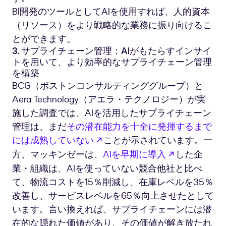
BI開発のツールとしてAIを使用すれば、人的資本
（リソース）をより戦略的な業務に振り向けるこ
とができます。
3. サプライチェーン管理：AIがもたらすインサイ
トを用いて、より効率的なサプライチェーン管理
を構築
BCG（ボストンコンサルティンググループ）と
Aera Technology（アエラ・テクノロジー）が実
施した調査では、AIを活用したサプライチェーン
管理は、まだ
その潜在能力を十全に発揮するまで
新しいタブで開く
には成熟していない
ことが示されています。一
新しいタブ
方、マッキンゼーは、
AIを早期に導入
した企
業・組織は、AIを使っていない競合他社と比べ
て、物流コストを15％削減し、在庫レベルを35％
改善し、サービスレベルを65％向上させたとして
います。言い換えれば、サプライチェーンには潜
在的な隠れた価値があり、その価値が解き放たれ