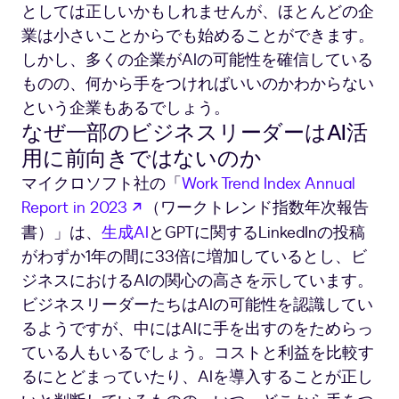
としては正しいかもしれませんが、ほとんどの企
業は小さいことからでも始めることができます。
しかし、多くの企業がAIの可能性を確信している
ものの、何から手をつければいいのかわからない
という企業もあるでしょう。
なぜ一部のビジネスリーダーはAI活
用に前向きではないのか
マイクロソフト社の「
Work Trend Index Annual
新しいタブで開く
Report in 2023
（ワークトレンド指数年次報告
書）」は、
生成AI
とGPTに関するLinkedInの投稿
がわずか1年の間に33倍に増加しているとし、ビ
ジネスにおけるAIの関心の高さを示しています。
ビジネスリーダーたちはAIの可能性を認識してい
るようですが、中にはAIに手を出すのをためらっ
ている人もいるでしょう。コストと利益を比較す
るにとどまっていたり、AIを導入することが正し