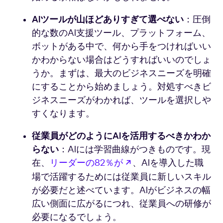
AIツールが山ほどありすぎて選べない
：圧倒
的な数のAI支援ツール、プラットフォーム、
ボットがある中で、何から手をつければいい
かわからない場合はどうすればいいのでしょ
うか。まずは、最大のビジネスニーズを明確
にすることから始めましょう。対処すべきビ
ジネスニーズがわかれば、ツールを選択しや
すくなります。
従業員がどのようにAIを活用するべきかわか
らない
：AIには学習曲線がつきものです。現
新しいタブで開く
在、
リーダーの82％が
、AIを導入した職
場で活躍するためには従業員に新しいスキル
が必要だと述べています。AIがビジネスの幅
広い側面に広がるにつれ、従業員への研修が
必要になるでしょう。