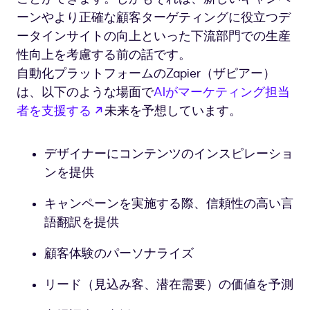
ーンやより正確な顧客ターゲティングに役立つデ
ータインサイトの向上といった下流部門での生産
性向上を考慮する前の話です。
自動化プラットフォームのZapier（ザピアー）
は、以下のような場面で
AIがマーケティング担当
新しいタブで開く
者を支援する
未来を予想しています。
デザイナーにコンテンツのインスピレーショ
ンを提供
キャンペーンを実施する際、信頼性の高い言
語翻訳を提供
顧客体験のパーソナライズ
リード（見込み客、潜在需要）の価値を予測