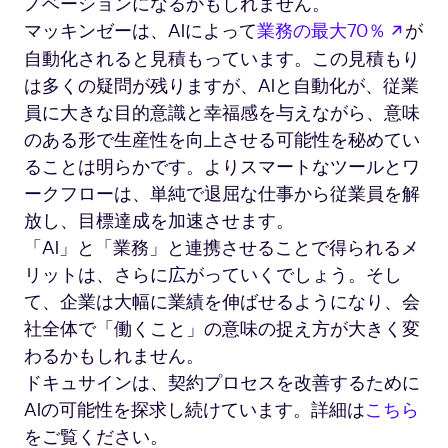
ノベーションになるかもしれません。
新し
マッキンゼーは、AIによって
業務の最大70％
が
自動化されると見積もっています。この見積もり
は多くの疑問が残りますが、AIと自動化が、従業
員に大きな目的意識と幸福感を与えながら、意味
のある形で生産性を向上させる可能性を秘めてい
ることは明らかです。よりスマートなツールとワ
ークフローは、単純で退屈な仕事から従業員を解
放し、目標達成を加速させます。
「AI」と「業務」と連携させることで得られるメ
リットは、さらに広がっていくでしょう。そし
て、企業は大幅に業績を伸ばせるようになり、会
社全体で「働くこと」の意味の捉え方が大きく変
わるかもしれません。
ドキュサインは、契約プロセスを改善するために
AIの可能性を探求し続けています。詳細は
こちら
をご覧ください。