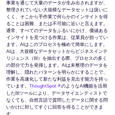
事業を通じて大量のデータが生み出されますが、
整理されていない大規模なデータセットは扱いに
くく、そこから手作業で何らかのインサイトを得
ることは困難、または不可能に近いと言えます。
通常、すべてのデータをふるいにかけ、価値ある
インサイトを見つける作業は、従業員が担ってい
ます。AIはこのプロセスを極めて簡単にします。
AIは、大規模なデータセットからビジネスインテ
リジェンス（BI）を抽出する際、プロセスの多く
の部分で力を発揮します。AIは未整理のデータを
理解し、隠れたパターンを明らかにすることで、
作業を高速化して新たな利益を見出す能力を持っ
新しいタブで開く
ています。
ThoughtSpot
のようなAI機能を活用
したBIツールにより、データサイエンティストで
なくても、自然言語で質問したデータに関する問
いかけに対してすぐに回答を得ることができま
す。