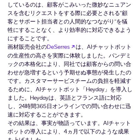
しているのは、顧客がこみいった微妙なニュアン
スを含むリクエストをする際に必要とされる“顧
客とサポート担当者との人間的なつながり”を犠
牲にすることなく、より効率的に対応できるよう
にすることです。
新しいタブで開く
画材販売会社の
DeSerres
は、AIチャットボット
の生産性の高さを実際に体験しました。パンデミ
ックの本格化により、同社では顧客からの問い合
わせが急増するという予期せぬ事態が発生したの
です。カスタマーサービスチームの負担を軽減す
るために、AIチャットボット「Heyday」を導入し
ました。Heydayは、英語とフランス語に対応
し、24時間365日オンラインでの問い合わせに迅
速に対応することができます。
その結果は、事実が物語っています。AIチャット
ボットの導入により、4ヵ月で以下のような成果