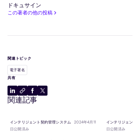
ドキュサイン
この著者の他の投稿
関連トピック
電子署名
共有
LinkedIn
ク
Facebook
X
関連記事
に
リ
に
に
共
ッ
共
共
有
プ
有
有
ボ
インテリジェント契約管理システム
2024年4月11
インテリジェント
ー
日公開済み
日公開済み
ド