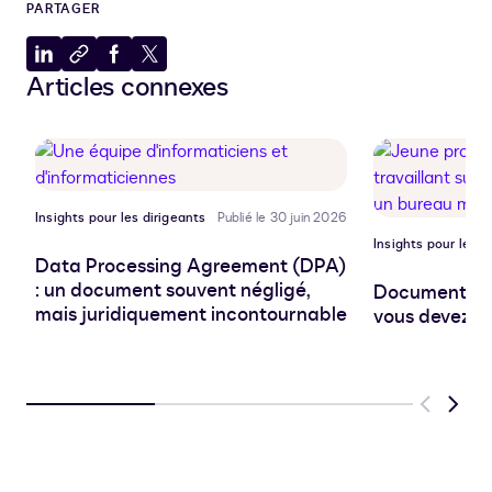
PARTAGER
Partager
Copier
Partager
Partager
Articles connexes
sur
dans
sur
sur
LinkedIn
le
Facebook
X
presse-
papiers
Insights pour les dirigeants
Publié le 30 juin 2026
Insights pour les d
Data Processing Agreement (DPA)
: un document souvent négligé,
Document pro
mais juridiquement incontournable
vous devez sa
Previous
Next