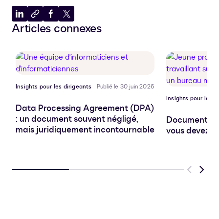
Partager
Copier
Partager
Partager
Articles connexes
sur
dans
sur
sur
LinkedIn
le
Facebook
X
presse-
papiers
Insights pour les dirigeants
Publié le 30 juin 2026
Insights pour les d
Data Processing Agreement (DPA)
: un document souvent négligé,
Document pro
mais juridiquement incontournable
vous devez sa
Previous
Next