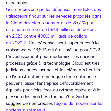
avec moins.
Gartner prévoit que les dépenses mondiales des
utilisateurs finaux sur les services proposés dans
le Cloud devraient augmenter de 20,7 % pour
atteindre un total de 591,8 milliards de dollars
en 2023 contre 490,3 milliards de dollars
s’ouvre dans un nouvel onglet
en 2022
. Ces dépenses sont supérieures à la
croissance de 18,8 % qui était prévue pour 2022.
L’investissement pour moderniser les anciens
processus grâce à la technologie Cloud est très
judicieux car les lacunes et les éléments hérités
de l'infrastructure numérique d'une entreprise
peuvent laisser l’entreprise défavorablement
équipée pour faire face au rythme rapide et à la
pression des marchés d'aujourd'hui. Gartner
suggère de nombreuses
façons de moderniser les
s’ouvre dans un nouvel onglet
anciens systèmes
.