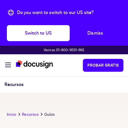
Do you want to switch to our US site?
Switch to US
Dismiss
Ventas 01-800-9531-662
Accede al contenido principal
PROBAR GRATIS
Recursos
Inicio
Recursos
Guías