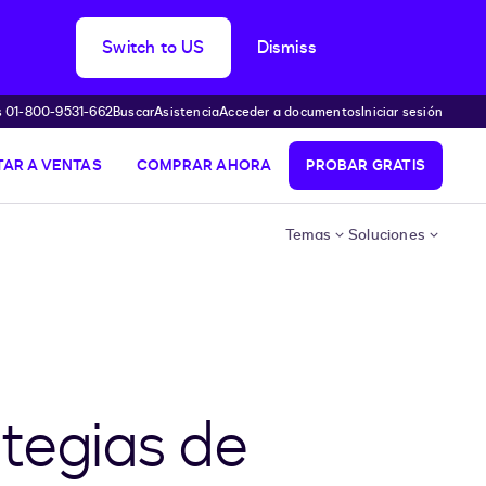
Switch to US
Dismiss
s 01-800-9531-662
Buscar
Asistencia
Acceder a documentos
Iniciar sesión
AR A VENTAS
COMPRAR AHORA
PROBAR GRATIS
Temas
Soluciones
ategias de