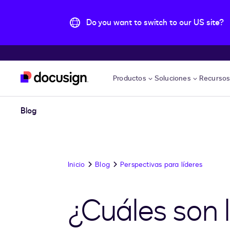
Do you want to switch to our US site?
Accede al contenido principal
Productos
Soluciones
Recurso
Blog
Inicio
Blog
Perspectivas para líderes
¿Cuáles son l