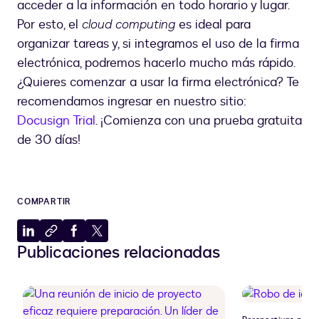
acceder a la información en todo horario y lugar.
Por esto, el
cloud computing
es ideal para
organizar tareas y, si integramos el uso de la firma
electrónica, podremos hacerlo mucho más rápido.
¿Quieres comenzar a usar la firma electrónica? Te
recomendamos ingresar en nuestro sitio:
Docusign Trial
. ¡Comienza con una prueba gratuita
de 30 días!
COMPARTIR
Compartir
Copiar
Compartir
Compartir
Publicaciones relacionadas
en
al
en
en
LinkedIn
portapapeles
Facebook
X