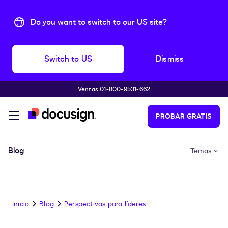
Do you want to switch to our US site?
Switch to US
Dismiss
Ventas 01-800-9531-662
Accede al contenido principal
PROBAR GRATIS
Blog
Temas
Inicio
Blog
Perspectivas para líderes