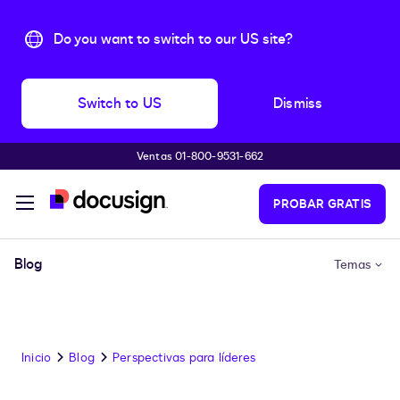
Do you want to switch to our US site?
Switch to US
Dismiss
Ventas 01-800-9531-662
Accede al contenido principal
PROBAR GRATIS
Blog
Temas
Inicio
Blog
Perspectivas para líderes