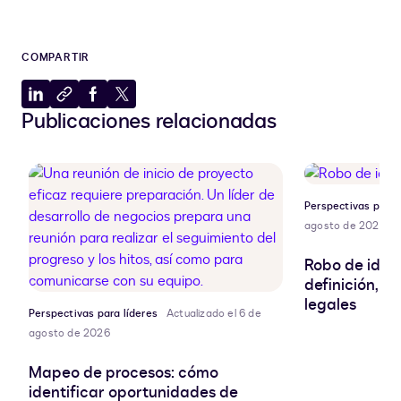
COMPARTIR
Compartir
Copiar
Compartir
Compartir
Publicaciones relacionadas
en
al
en
en
LinkedIn
portapapeles
Facebook
X
Perspectivas para 
agosto de 2026
Robo de ident
definición, r
legales
Perspectivas para líderes
Actualizado el 6 de
agosto de 2026
Mapeo de procesos: cómo
identificar oportunidades de