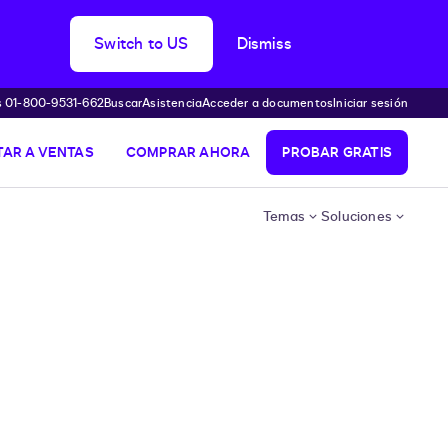
Switch to US
Dismiss
s 01-800-9531-662
Buscar
Asistencia
Acceder a documentos
Iniciar sesión
AR A VENTAS
COMPRAR AHORA
PROBAR GRATIS
Temas
Soluciones