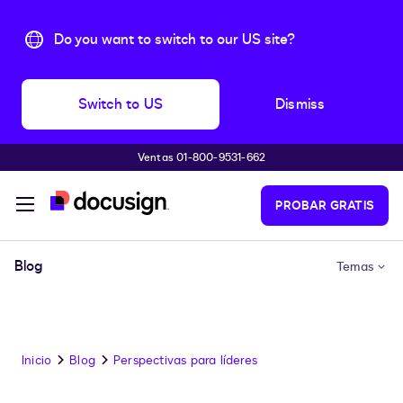
Do you want to switch to our US site?
Switch to US
Dismiss
Ventas 01-800-9531-662
Accede al contenido principal
PROBAR GRATIS
Blog
Temas
Inicio
Blog
Perspectivas para líderes