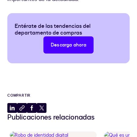
Entérate de las tendencias del
departamento de compras
Descarga ahora
COMPARTIR
Compartir
Copiar
Compartir
Compartir
Publicaciones relacionadas
en
al
en
en
LinkedIn
portapapeles
Facebook
X