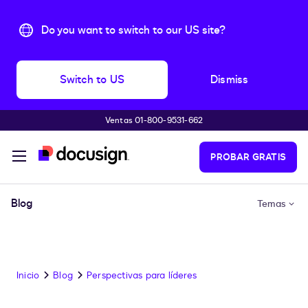
Do you want to switch to our US site?
Switch to US
Dismiss
Ventas 01-800-9531-662
Accede al contenido principal
PROBAR GRATIS
Blog
Temas
Inicio
Blog
Perspectivas para líderes