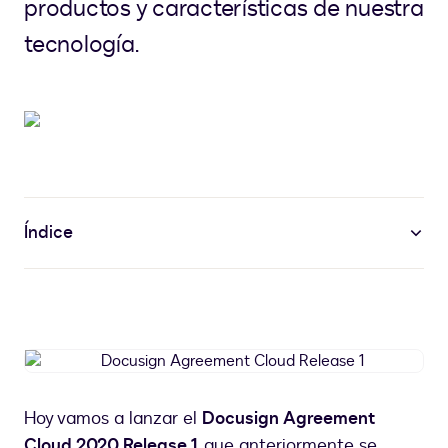
productos y características de nuestra
tecnología.
Índice
Docusign
Agreement
Cloud
Hoy vamos a lanzar el
Docusign Agreement
Release
Cloud 2020 Release 1
, que anteriormente se