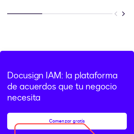
Previous
Next
Docusign IAM: la plataforma
de acuerdos que tu negocio
necesita
Comenzar gratis