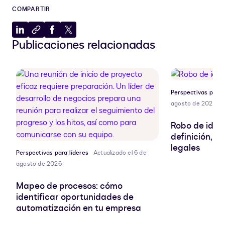
COMPARTIR
Compartir
Copiar
Compartir
Compartir
Publicaciones relacionadas
en
al
en
en
LinkedIn
portapapeles
Facebook
X
Perspectivas para 
agosto de 2026
Robo de ident
definición, r
legales
Perspectivas para líderes
Actualizado el 6 de
agosto de 2026
Mapeo de procesos: cómo
identificar oportunidades de
automatización en tu empresa