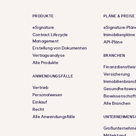
PRODUKTE
PLÄNE & PREISE
eSignature
eSignature-Plän
Contract Lifecycle
Immobilienpläne
Management
API-Pläne
Erstellung von Dokumenten
Vertragsanalyse
BRANCHEN
Alle Produkte
Finanzdienstlei
Versicherung
ANWENDUNGSFÄLLE
Immobilienbranc
Vertrieb
Gesundheitswe
Personalwesen
Biowissenschaf
Einkauf
Alle Branchen
Recht
Alle Anwendungsfälle
UNTERNEHMENS
Großunternehm
Mittelstand