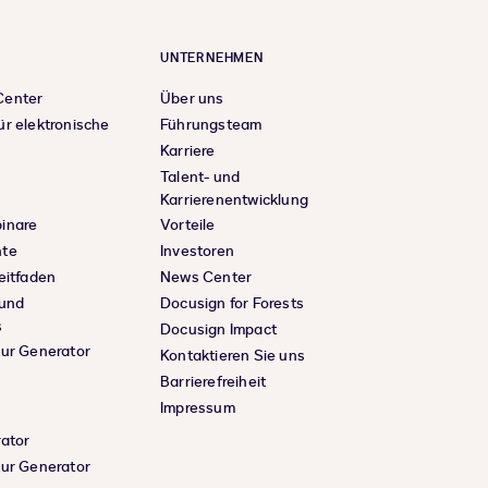
N
UNTERNEHMEN
Center
Über uns
ür elektronische
Führungsteam
Karriere
Talent- und
Karrierenentwicklung
inare
Vorteile
hte
Investoren
eitfaden
News Center
 und
Docusign for Forests
s
Docusign Impact
tur Generator
Kontaktieren Sie uns
Barrierefreiheit
Impressum
rator
tur Generator