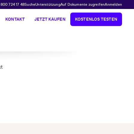
 800 724 17 48
Suche
Unterstützung
Auf Dokumente zugreifen
Anmelden
KONTAKT
JETZT KAUFEN
KOSTENLOS TESTEN
kt