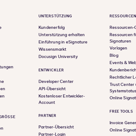
UNTERSTÜTZUNG
RESSOURCE
e
Kundenerfolg
Ressourcen-
Unterstützung erhalten
Ressourcen f
Signaturen
Einführung in eSignature
Vorlagen
Wissensmarkt
Blog
Docusign University
Events & Web
stungen
Kundenberic
ENTWICKLER
Rechtlicher L
he
Developer Center
Trust Center
sen
API-Übersicht
Systemstatu
ten
Kostenloser Entwickler-
Online Signa
Account
FREE TOOLS
PARTNER
GRÖSSE
Invoice Gene
Partner-Übersicht
en
Online Signa
Partner-Login